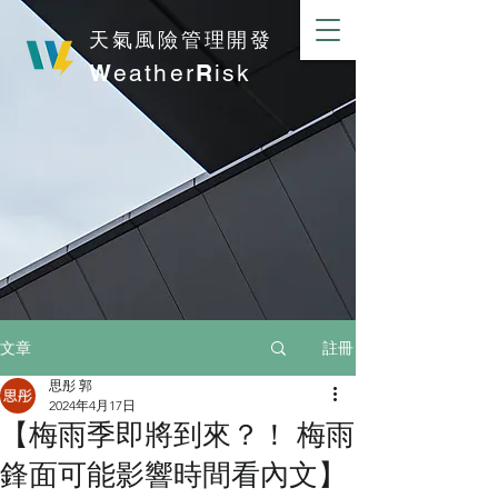
​天氣風險管理開發
W
eather
R
isk
註冊
文章
思彤 郭
2024年4月17日
【梅雨季即將到來？！ 梅雨
鋒面可能影響時間看內文】