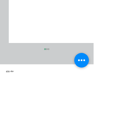
留言
撰寫留言......
【滯留鋒面下週報到，各
【週四、五春雨
地慎防大雨及豪雨】
全台有雨 西南季風預計五
月下旬肇始】
與我們聯絡