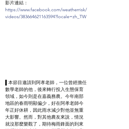
影片連結：
https://www.facebook.com/weatherrisk/
videos/383664621163594?locale=zh_TW
▌本節目邀請到阿孝老師，一位曾經擔任
數學老師的他，後來轉行投入生態保育
領域，如今則是在嘉義務農。今年南部
地區的春雨明顯偏少，好在阿孝老師今
年正好休耕，因此雨水減少對他並無重
大影響。然而，對其他農友來說，情況
就沒那麼樂觀了，期待梅雨鋒面的到來