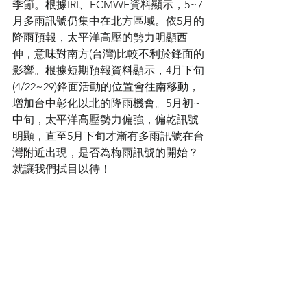
季節。根據IRI、ECMWF資料顯示，5~7
月多雨訊號仍集中在北方區域。依5月的
降雨預報，太平洋高壓的勢力明顯西
伸，意味對南方(台灣)比較不利於鋒面的
影響。根據短期預報資料顯示，4月下旬
(4/22~29)鋒面活動的位置會往南移動，
增加台中彰化以北的降雨機會。5月初~
中旬，太平洋高壓勢力偏強，偏乾訊號
明顯，直至5月下旬才漸有多雨訊號在台
灣附近出現，是否為梅雨訊號的開始？
就讓我們拭目以待！