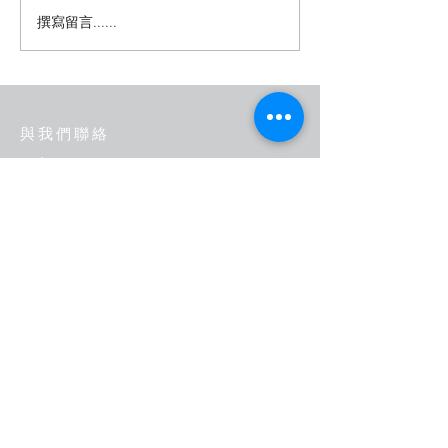
【📢防災保衛哨
撰寫留言......
【📢防災保衛哨-熱傷害
篇】
與我們聯絡
Tel :
+886-2-2517-1000
Email :
service@weatherrisk.com
104 台北市中山區松江路237號5
樓之1
​立即聯絡我們：
您的姓名
電子信箱