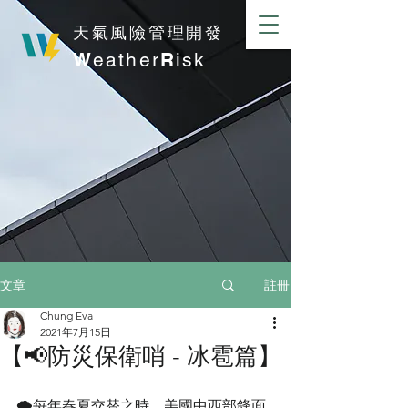
​天氣風險管理開發
W
eather
R
isk
註冊
文章
Chung Eva
2021年7月15日
【📢防災保衛哨 - 冰雹篇】
🌪每年春夏交替之時，美國中西部鋒面