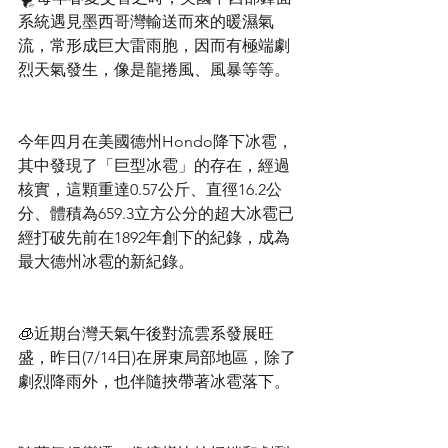
系統遇見墨西哥灣輸送而來的暖濕氣
流，常形成巨大雷雨胞，因而有極端劇
烈天氣發生，像是龍捲風、風暴等等。
今年四月在美國德州Hondo降下冰雹，
其中發現了「巨型冰雹」的存在，經過
核實，這顆重達0.57公斤、直徑16.2公
分、體積為659.3立方公分的超大冰雹已
經打破先前在1892年創下的紀錄，成為
最大德州冰雹的新紀錄。
🧊近期台灣天氣午後對流雲系發展旺
盛，昨日(7/14日)在屏東局部地區，除了
劇烈降雨外，也伴隨挾帶著冰雹落下。