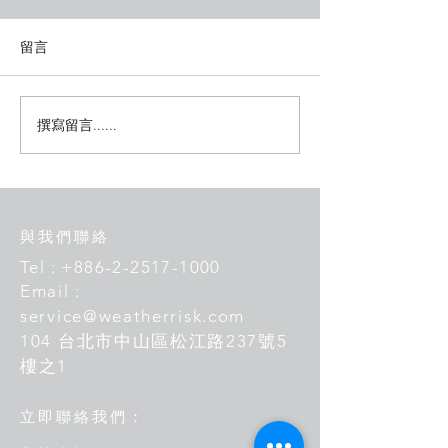
留言
亞洲氣象產業的
撰寫留言......
氣象產業-- 解析天氣一百
問的製作
與我們聯絡
Tel :
+886-2-2517-1000
Email :
service@weatherrisk.com
104 台北市中山區松江路237號5
樓之1
​立即聯絡我們：