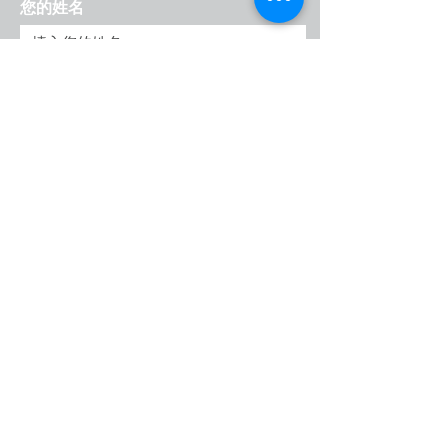
您的姓名
電子信箱
輸入您的訊息
送出
客製化天氣預報
​若有天氣相關疑問 , 建議可以上我們天氣
風險FB , 我們定期會
更新最新的天氣預報資訊 , 活動安排及劇