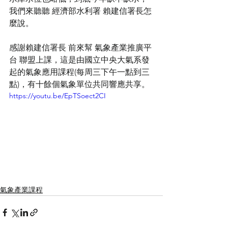
我們來聽聽 經濟部水利署 賴建信署長怎
麼說。
感謝賴建信署長 前來幫 氣象產業推廣平
台 聯盟上課，這是由國立中央大氣系發
起的氣象應用課程(每周三下午一點到三
點)，有十餘個氣象單位共同響應共享。
https://youtu.be/EpTSoect2CI
氣象產業課程