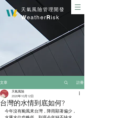
​天氣風險管理開發
W
eather
R
isk
註冊
文章
天氣風險
2020年10月12日
台灣的水情到底如何?
今年沒有颱風來台灣，降雨顯著偏少，
水庫水位也略低，到底今年缺不缺水，