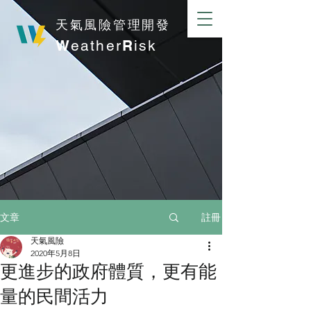
​天氣風險管理開發
W
eather
R
isk
註冊
文章
天氣風險
2020年5月8日
更進步的政府體質，更有能
量的民間活力