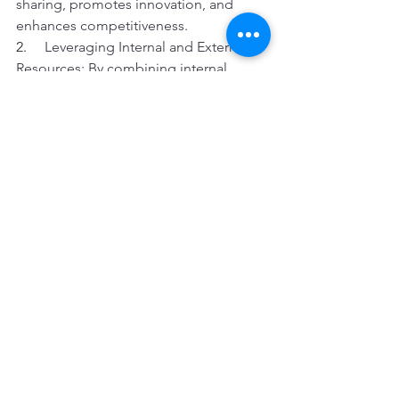
sharing, promotes innovation, and 
enhances competitiveness.
2.     
Leveraging Internal and External 
Resources: By combining internal 
investments and external cooperation 
instruments, Asia can tap into a broader 
range of resources and expertise, 
enabling the development of robust 
digital ecosystems. 
3.     
Enhanced Connectivity: Investing 
in improved connectivity with EU 
partners, such as through a possible 
Digital Connectivity Fund, strengthens 
economic ties, facilitates knowledge 
transfer, and fosters mutually beneficial 
collaborations. Conclusion: 
In conclusion, the European data 
strategy presents a compelling 