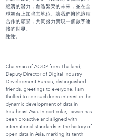
經濟的潛力，創造繁榮的未來，並在全
球舞台上加強其地位。讓我們擁抱這種
合作的願景，共同努力實現一個數字連
接的世界。
謝謝。
Chairman of AODP from Thailand, 
Deputy Director of Digital Industry 
Development Bureau, distinguished 
friends, greetings to everyone. I am 
thrilled to see such keen interest in the 
dynamic development of data in 
Southeast Asia. In particular, Taiwan has 
been proactive and aligned with 
international standards in the history of 
open data in Asia, marking its tenth 