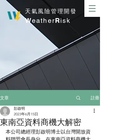
​天氣風險管理開發
W
eather
R
isk
註冊
文章
彭啟明
2023年6月15日
東南亞資料商機大解密
本公司總經理彭啟明博士以台灣開放資
料聯盟會長身分，在東南亞資料商機大