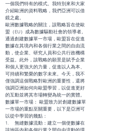
一個我們特有的模式。我特別來和大家
介紹歐洲的資料戰略，我們亞洲可以借
鏡之處。
歐洲數據戰略的關注，該戰略旨在使歐
盟（EU）成為數據驅動社會的領導者。
通過創建數據單一市場，歐盟旨在促進
數據在其境內和各個行業之間的自由流
動，使企業、研究人員和公共行政機構
受益。此外，該戰略的願景是賦予企業
和個人更強大的力量，促進以人為本、
可持續和繁榮的數字未來。今天，我不
僅強調這個戰略對歐洲的重要性，還將
強調亞洲如何向歐盟學習，以促進更好
的互動並將其市場轉變為統一的實體。
數據單一市場： 歐盟致力於創建數據單
一市場的重點至關重要，以下是亞洲可
以從中學習的幾點： 
1.     無縫數據流動：建立一個使數據在
該地區內和各個行業之間自由流動的環