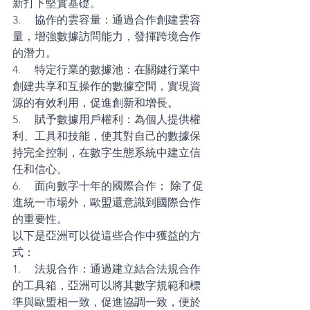
新打下堅實基礎。 
3.     協作的雲容量：通過合作創建雲容
量，增強數據訪問能力，發揮跨境合作
的潛力。 
4.     特定行業的數據池：在關鍵行業中
創建共享和互操作的數據空間，實現資
源的有效利用，促進創新和增長。 
5.     賦予數據用戶權利：為個人提供權
利、工具和技能，使其對自己的數據保
持完全控制，在數字生態系統中建立信
任和信心。
6.     面向數字十年的國際合作： 除了促
進統一市場外，歐盟還意識到國際合作
的重要性。
以下是亞洲可以從這些合作中獲益的方
式： 
1.     法規合作：通過建立結合法規合作
的工具箱，亞洲可以將其數字規範和標
準與歐盟相一致，促進協調一致，便於