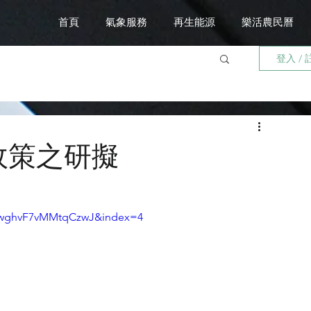
首頁
氣象服務
再生能源
樂活農民曆
登入 / 
政策之研擬
wghvF7vMMtqCzwJ&index=4