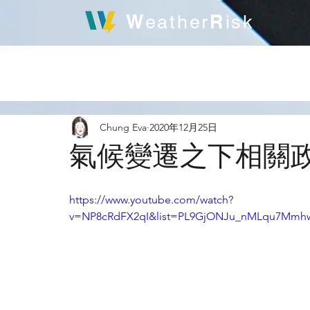
W
R
eather
isk
發
Chung Eva
2020年12月25日
氣候變遷之下相關
https://www.youtube.com/watch?
v=NP8cRdFX2qI&list=PL9GjONJu_nMLqu7Mmh