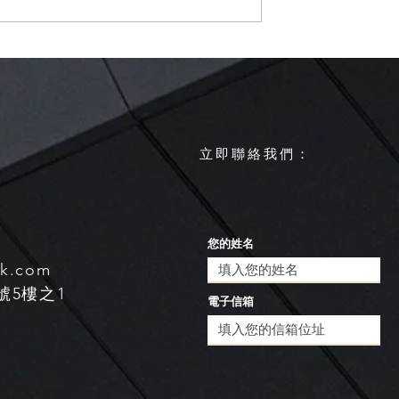
下週報到，各地慎
【週四、五春雨鋒面來襲全
雨】
有雨 西南季風預計五月下旬
肇始】
​立即聯絡我們：
您的姓名
sk.com
號5樓之1
電子信箱