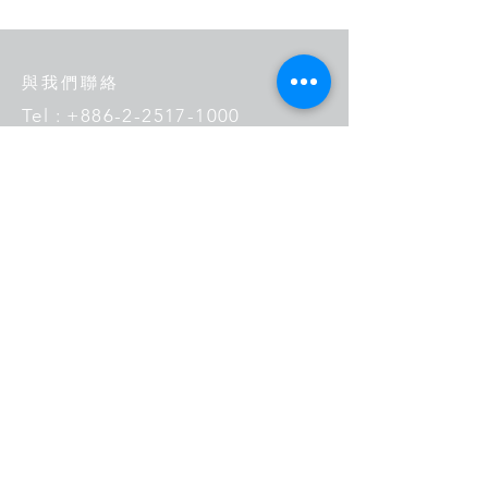
月下旬肇始】
與我們聯絡
Tel :
+886-2-2517-1000
Email :
service@weatherrisk.com
104 台北市中山區松江路237號5
樓之1
​立即聯絡我們：
您的姓名
電子信箱
輸入您的訊息