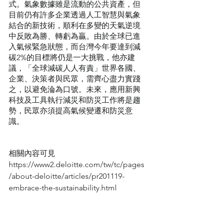
式。氣象數據雖是流動的公共資產，但
目前仍有許多企業透過人工智慧與氣象
結合的新技術，順利在多變的天氣逆境
中反敗為勝、轉虧為贏。由於全球已進
入氣候緊急狀態，而台灣今年要達到減
碳2%的目標將仍是一大挑戰，他亦建
議，「全球減碳人人有責」世界各國、
企業、決策者與民眾，需齊心盡力實踐
之，以避免淪為口號。未來，應用新興
科技及工具執行減災和防災工作將是趨
勢，民眾亦須提高氣候變遷和防災意
識。
相關內容可見
https://www2.deloitte.com/tw/tc/pages
/about-deloitte/articles/pr201119-
embrace-the-sustainability.html