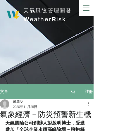
​天氣風險管理開發
W
eather
R
isk
註冊
文章
彭啟明
2020年11月25日
氣象經濟－防災預警新生機
天氣風險公司創辦人彭啟明博士，受邀
參加「全球企業永續高峰論壇－擁抱綠