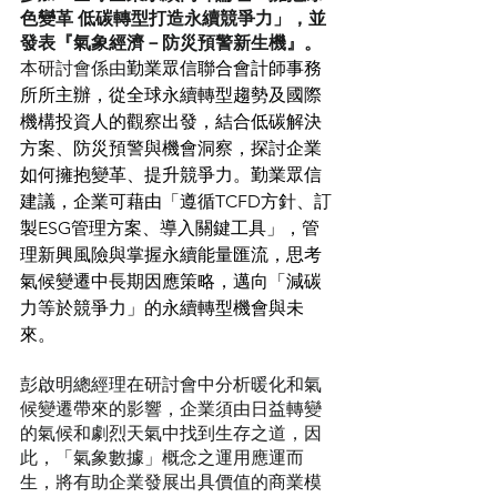
色變革 低碳轉型打造永續競爭力」，並
發表『氣象經濟－防災預警新生機』。
本研討會係由
勤業眾信聯合會計師事務
所所主辦，從全球永續轉型趨勢及國際
機構投資人的觀察出發，結合低碳解決
方案、防災預警與機會洞察，探討企業
如何擁抱變革、提升競爭力。勤業眾信
建議，企業可藉由「遵循TCFD方針、訂
製ESG管理方案、導入關鍵工具」，管
理新興風險與掌握永續能量匯流，思考
氣候變遷中長期因應策略，邁向「減碳
力等於競爭力」的永續轉型機會與未
來。
彭啟明總經理在研討會中分析暖化和氣
候變遷帶來的影響，企業須由日益轉變
的氣候和劇烈天氣中找到生存之道，因
此，「氣象數據」概念之運用應運而
生，將有助企業發展出具價值的商業模