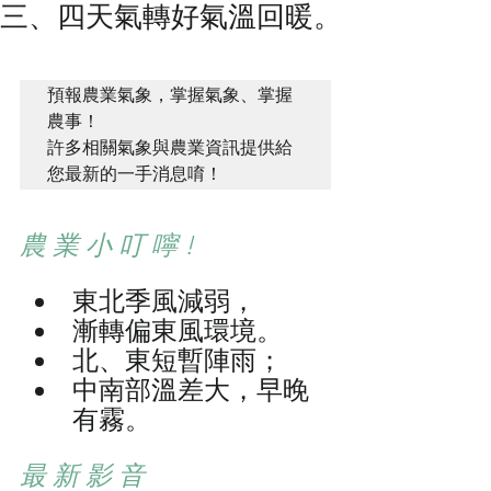
三、四天氣轉好氣溫回暖。
預報農業氣象，掌握氣象、掌握
農事！ 

許多相關氣象與農業資訊提供給
您最新的一手消息唷！ 
農 業 小 叮 嚀 !
東北季風減弱，
漸轉偏東風環境。
北、東短暫陣雨；
中南部溫差大，早晚
有霧。
最 新 影 音