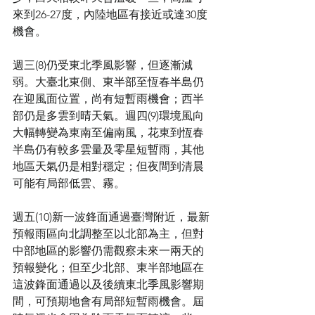
來到26-27度，內陸地區有接近或達30度
機會。
週三(8)仍受東北季風影響，但逐漸減
弱。大臺北東側、東半部至恆春半島仍
在迎風面位置，尚有短暫雨機會；西半
部仍是多雲到晴天氣。週四(9)環境風向
大幅轉變為東南至偏南風，花東到恆春
半島仍有較多雲量及零星短暫雨，其他
地區天氣仍是相對穩定；但夜間到清晨
可能有局部低雲、霧。
週五(10)新一波鋒面通過臺灣附近，最新
預報雨區向北調整至以北部為主，但對
中部地區的影響仍需觀察未來一兩天的
預報變化；但至少北部、東半部地區在
這波鋒面通過以及後續東北季風影響期
間，可預期地會有局部短暫雨機會。屆