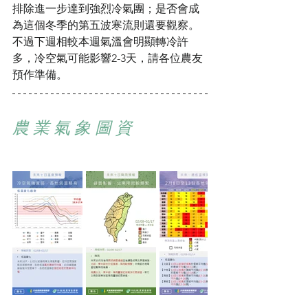
排除進一步達到強烈冷氣團；是否會成
為這個冬季的第五波寒流則還要觀察。
不過下週相較本週氣溫會明顯轉冷許
多，冷空氣可能影響2-3天，請各位農友
預作準備。
農 業 氣 象 圖 資