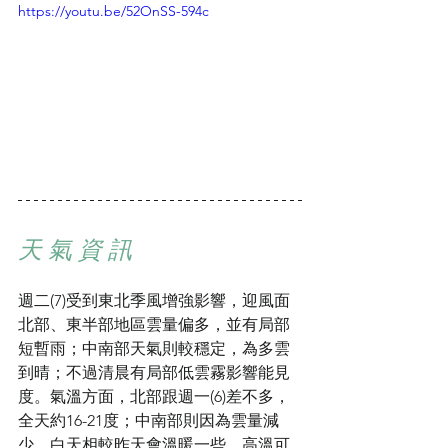
https://youtu.be/52OnSS-594c
天 氣 資 訊
週二(7)受到東北季風增強影響，迎風面
北部、東半部地區雲量偏多，並有局部
短暫雨；中南部天氣則較穩定，為多雲
到晴；不過清晨有局部低雲霧影響能見
度。氣溫方面，北部跟週一(6)差不多，
全天約16-21度；中南部則因為雲量減
少，白天相較昨天會溫暖一些，高溫可