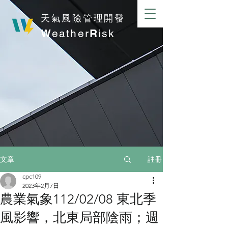
​天氣風險管理開發
W
eather
R
isk
註冊
文章
cpc109
2023年2月7日
農業氣象112/02/08 東北季
風影響，北東局部陰雨；週