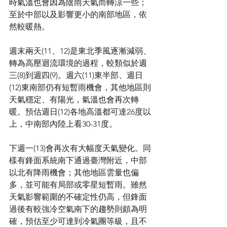
時氣溫也會因為陰雨天氣而轉涼一些；
至於中部以及影響更小的南部地區，依
然較暖熱。
週末兩天(11、12)是東北季風逐漸減弱、
轉為高壓迴流環境的過程，較類似於週
三(8)到週四(9)。週六(11)東半部、週日
(12)東南部仍有短暫雨機會，其他地區則
天氣穩定、有陽光，氣溫也會再次轉
暖。預估週日(12)各地高溫都可達26度以
上，中南部內陸上看30-31度。
下週一(13)會再次有大幅度天氣變化。同
樣有鋒面系統南下通過臺灣附近，中部
以北有降雨機會；其他地區雲量也偏
多，並可能有局部或零星短暫雨。雖然
天氣影響範圍的不確定性仍高，但鋒面
過後有較強冷空氣南下的趨勢則頗為明
確，預估至少可達到冷氣團等級，且不