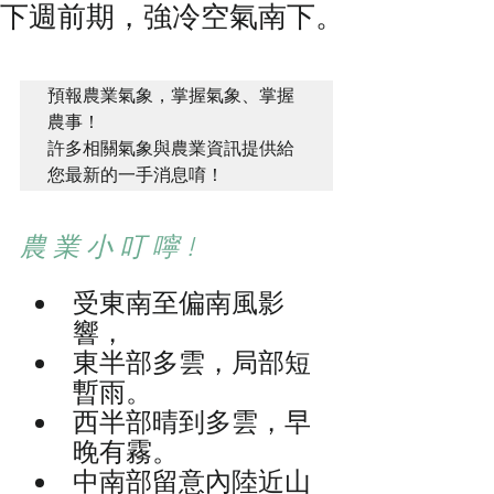
下週前期，強冷空氣南下。
預報農業氣象，掌握氣象、掌握
農事！ 

許多相關氣象與農業資訊提供給
您最新的一手消息唷！ 
農 業 小 叮 嚀 !
受東南至偏南風影
響，
東半部多雲，局部短
暫雨。
西半部晴到多雲，早
晚有霧。
中南部留意內陸近山