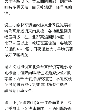
大雨等級以下。背風面的西部，則維持
晴時多雲天氣；白天較溫暖，僅早晚偏
涼。
週三(8)晚起至週四(9)隨東北季風減弱並
轉為高壓迴流東南風後，各地氣溫回升
幅度再多一些。北部高溫回到24度，中
南部26度以上，較暖甚至偏熱；各地夜
低溫約16-19度，日夜溫差大，早晚仍要
做好保暖措施。
週四(9)迎風側東北角至東部仍有地形降
雨機會，但降雨區域也逐漸減少並相對
零星；西部天氣持續較穩定。不過夜晚
至晨間將有些低雲或局部霧發生機會，
請留意行車安全。
週五(10)至週末(11)又一道鋒面通過，東
北季風南下又快速減弱。不過因屬鋒面