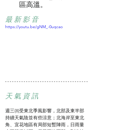
區高溫。
最 新 影 音
https://youtu.be/gNM_-0uqcao
天 氣 資 訊
週三(8)受東北季風影響，北部及東半部
持續天氣陰並有些涼意；北海岸至東北
角、宜花地區有局部短暫陣雨，日雨量