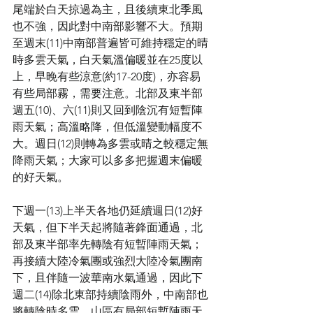
尾端於白天掠過為主，且後續東北季風
也不強，因此對中南部影響不大。預期
至週末(11)中南部普遍皆可維持穩定的晴
時多雲天氣，白天氣溫偏暖並在25度以
上，早晚有些涼意(約17-20度)，亦容易
有些局部霧，需要注意。北部及東半部
週五(10)、六(11)則又回到陰沉有短暫陣
雨天氣；高溫略降，但低溫變動幅度不
大。週日(12)則轉為多雲或晴之較穩定無
降雨天氣；大家可以多多把握週末偏暖
的好天氣。
下週一(13)上半天各地仍延續週日(12)好
天氣，但下半天起將隨著鋒面通過，北
部及東半部率先轉陰有短暫陣雨天氣；
再接續大陸冷氣團或強烈大陸冷氣團南
下，且伴隨一波華南水氣通過，因此下
週二(14)除北東部持續陰雨外，中南部也
將轉陰時多雲，山區有局部短暫陣雨天