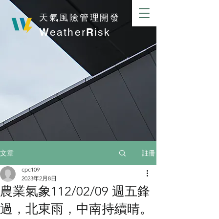
​天氣風險管理開發
W
eather
R
isk
註冊
文章
cpc109
2023年2月8日
農業氣象112/02/09 週五鋒
過，北東雨，中南持續晴。