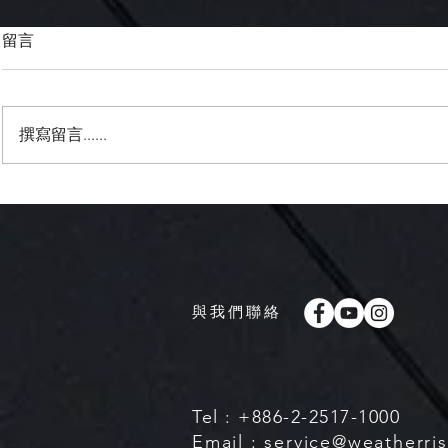
留言
撰寫留言......
【8月中下旬季風低壓槽建立
【滯留鋒面
下半年即將進入強聖嬰年】
防大雨及豪
與我們聯絡
Tel : +886-2-2517-1000
Email :
service@weatherri