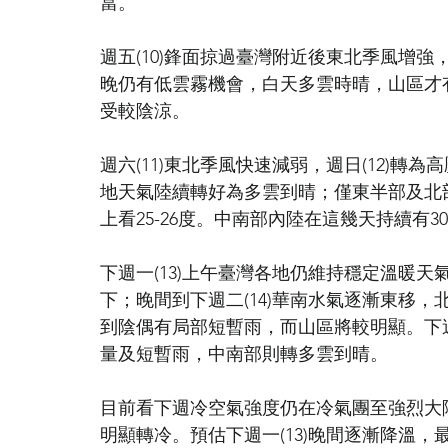
當。
週五(10)鋒面掠過臺灣附近後東北季風增
晚仍有低雲霧機會，白天多雲時晴，山區才有
受較陰涼。
週六(11)東北季風快速減弱，週日(12)
地天氣陸續轉好為多雲到晴；僅東半部及北
上看25-26度。中南部內陸在這幾天持續有3
下週一(13)上午臺灣各地仍維持穩定溫暖
下；晚間到下週二(14)華南水氣逐漸東移
到陰偶有局部短暫雨，而山區將較明顯。下週
量及短暫雨，中南部則轉多雲到晴。
目前看下週冷空氣強度仍在冷氣團至強烈大
明顯轉冷。預估下週一(13)晚間逐漸降溫，最