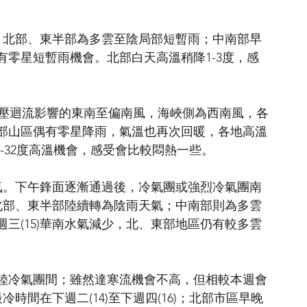
強，北部、東半部為多雲至陰局部短暫雨；中南部早
零星短暫雨機會。北部白天高溫稍降1-3度，感
轉為高壓迴流影響的東南至偏南風，海峽側為西南風，各
部山區偶有零星降雨，氣溫也再次回暖，各地高溫
0-32度高溫機會，感受會比較悶熱一些。
天氣。下午鋒面逐漸通過後，冷氣團或強烈冷氣團南
，北部、東半部陸續轉為陰雨天氣；中南部則為多雲
三(15)華南水氣減少，北、東部地區仍有較多雲
陸冷氣團間；雖然達寒流機會不高，但相較本週會
冷時間在下週二(14)至下週四(16)；北部市區早晚