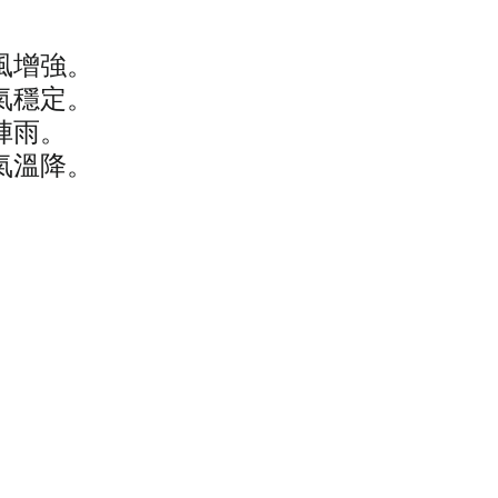
風增強。
氣穩定。
陣雨。
氣溫降。