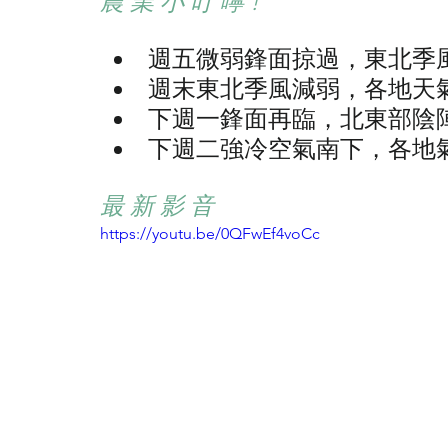
農 業 小 叮 嚀 !
週五微弱鋒面掠過，東北季
週末東北季風減弱，各地天
下週一鋒面再臨，北東部陰
下週二強冷空氣南下，各地
最 新 影 音
https://youtu.be/0QFwEf4voCc