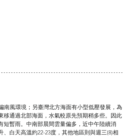
至偏南風環境；另臺灣北方海面有小型低壓發展，為
東移通過北部海面，水氣較原先預期稍多些。因此
有短暫雨。中南部晨間雲量偏多，近中午陸續消
白天高溫約22-23度，其他地區則與週三(8)相