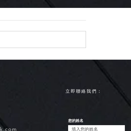
下週報到，各地慎
【週四、五春雨鋒面來襲全
雨】
有雨 西南季風預計五月下旬
肇始】
​立即聯絡我們：
您的姓名
sk.com