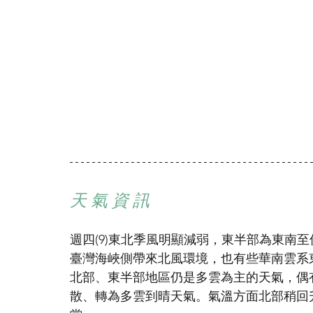
天 氣 資 訊
週四(9)東北季風明顯減弱，東半部為東南
臺灣海峽側帶來北風環境，也有些華南雲系
北部、東半部地區仍是多雲為主的天氣，偶
散、轉為多雲到晴天氣。氣溫方面北部稍回升、