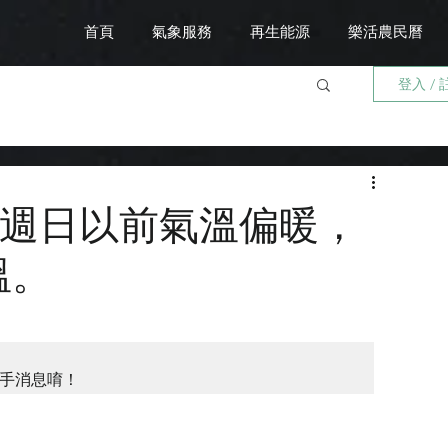
首頁
氣象服務
再生能源
樂活農民曆
登入 / 
10 週日以前氣溫偏暖，
溫。
手消息唷！ 