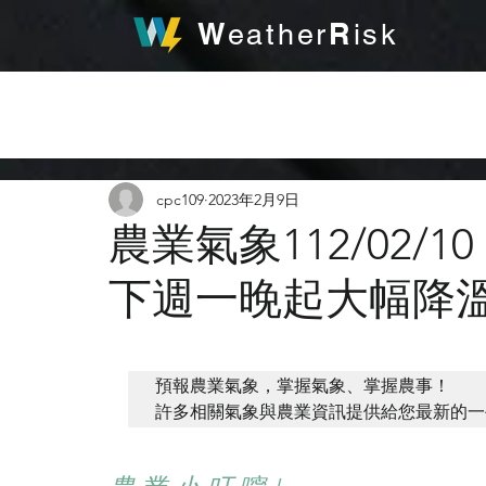
W
R
eather
isk
發
cpc109
2023年2月9日
農業氣象112/02/
下週一晚起大幅降
預報農業氣象，掌握氣象、掌握農事！ 

許多相關氣象與農業資訊提供給您最新的一