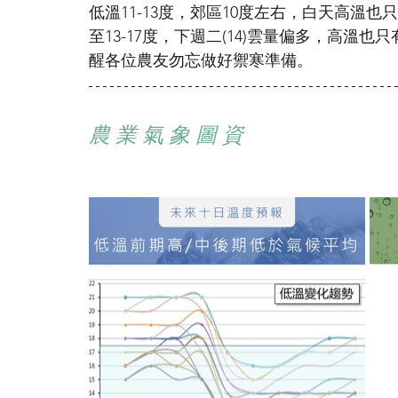
低溫11-13度，郊區10度左右，白天高溫也
至13-17度，下週二(14)雲量偏多，高溫也
醒各位農友勿忘做好禦寒準備。
農 業 氣 象 圖 資