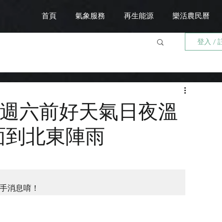
首頁
氣象服務
再生能源
樂活農民曆
登入 / 
10 週六前好天氣日夜溫
面到北東陣雨
手消息唷！ 