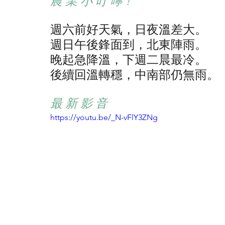
農 業 小 叮 嚀 !
週六前好天氣，日夜溫差大。
週日午後鋒面到，北東陣雨。 
晚起急降溫，下週二晨最冷。 
後續回溫轉穩，中南部仍無雨。
最 新 影 音
https://youtu.be/_N-vFlY3ZNg