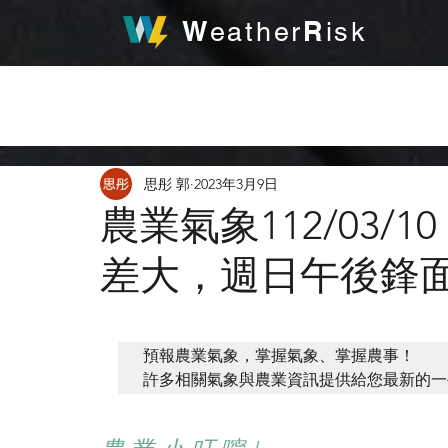
W
R
eather
isk
發
思彤 郭
2023年3月9日
農業氣象112/03/
差大，週日午後鋒
預報農業氣象，掌握氣象、掌握農事！ 

許多相關氣象與農業資訊提供給您最新的一