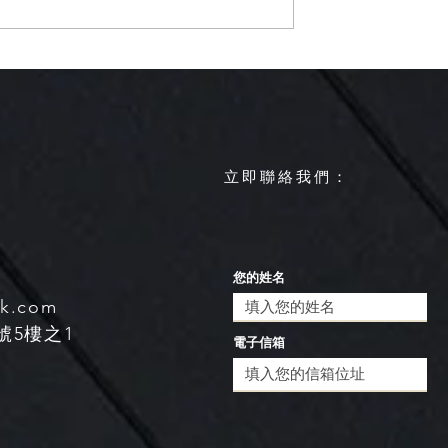
下週報到，各地慎
【週四、五春雨鋒面來襲全
雨】
有雨 西南季風預計五月下旬
肇始】
​立即聯絡我們：
您的姓名
sk.com
號5樓之1
電子信箱