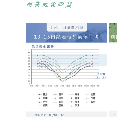
農 業 氣 象 圖 資