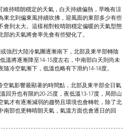
地天氣仍可維持晴朗穩定的天氣，白天持續偏熱，早晚有涼
為東北到偏東風持續吹拂，迎風面的東部多少有些
不會到太大。這樣相對較晴朗穩定偏暖的天氣型態
北部的天氣將會率先會有些變化了。
氣團或強烈大陸冷氣團逐漸南下，北部及東半部轉陰
間低溫將逐漸降至14-15度左右，中南部白天則尚未
隨冷空氣漸下，低溫也略有下滑約14-18度。
將是本波冷空氣影響最顯著的時間點，北部及東半部全日氣
回升也有限約20-25度，夜低溫13-17度，局部山
空氣才有逐漸減弱的趨勢且環境也會轉乾，除了北
中南部也更轉晴朗天氣，氣溫方面也會逐日的回