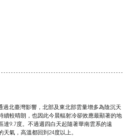
南雲系通過北臺灣影響，北部及東北部雲量增多為陰沉天
持續較晴朗，也因此今晨輻射冷卻效應最顯著的地
達9.7度。不過週四白天起隨著華南雲系的遠
的天氣，高溫都回到24度以上。