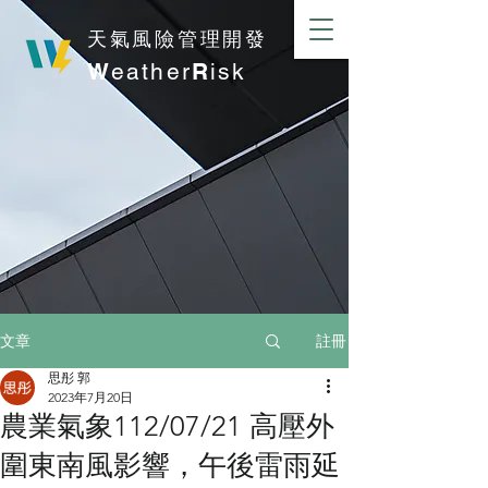
​天氣風險管理開發
W
eather
R
isk
註冊
文章
思彤 郭
2023年7月20日
農業氣象112/07/21 高壓外
圍東南風影響，午後雷雨延