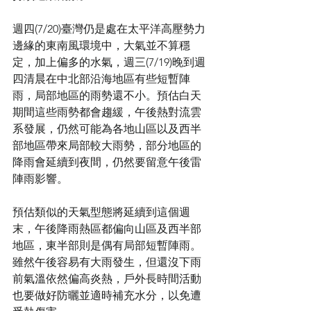
週四(7/20)臺灣仍是處在太平洋高壓勢力
邊緣的東南風環境中，大氣並不算穩
定，加上偏多的水氣，週三(7/19)晚到週
四清晨在中北部沿海地區有些短暫陣
雨，局部地區的雨勢還不小。預估白天
期間這些雨勢都會趨緩，午後熱對流雲
系發展，仍然可能為各地山區以及西半
部地區帶來局部較大雨勢，部分地區的
降雨會延續到夜間，仍然要留意午後雷
陣雨影響。
預估類似的天氣型態將延續到這個週
末，午後降雨熱區都偏向山區及西半部
地區，東半部則是偶有局部短暫陣雨。
雖然午後容易有大雨發生，但還沒下雨
前氣溫依然偏高炎熱，戶外長時間活動
也要做好防曬並適時補充水分，以免遭