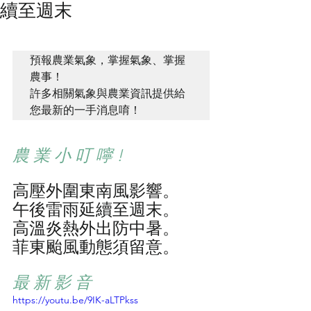
續至週末
預報農業氣象，掌握氣象、掌握
農事！ 

許多相關氣象與農業資訊提供給
您最新的一手消息唷！ 
農 業 小 叮 嚀 !
高壓外圍東南風影響。
午後雷雨延續至週末。
高溫炎熱外出防中暑。
菲東颱風動態須留意。
最 新 影 音
https://youtu.be/9IK-aLTPkss