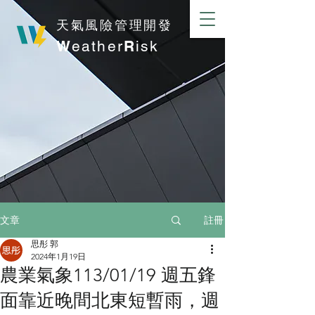
​天氣風險管理開發
W
eather
R
isk
註冊
文章
思彤 郭
2024年1月19日
農業氣象113/01/19 週五鋒
面靠近晚間北東短暫雨，週