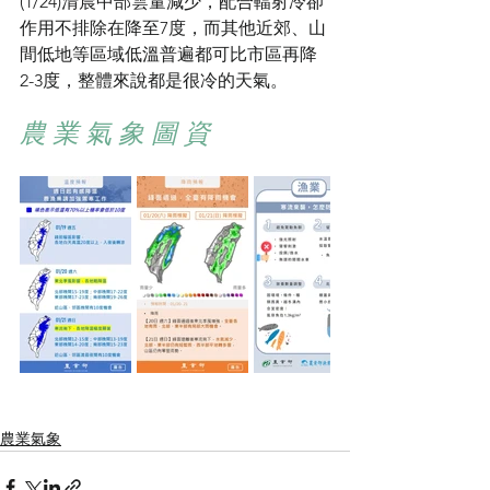
(1/24)清晨中部雲量減少，配合輻射冷卻
作用不排除在降至7度，而其他近郊、山
間低地等區域低溫普遍都可比市區再降
2-3度，整體來說都是很冷的天氣。
農 業 氣 象 圖 資
農業氣象