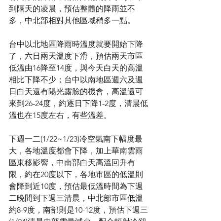
到隔天的凌晨，預估整體的降雨並不
多，中北部相對其他區域稍多一點。
台中以北地區降雨時溫度就要開始下降
了，六日兩天溫度下滑，預估兩天市區
低溫由16降至14度，與今天白天的高溫
相比下降不少；台中以南地區週六及週
日白天還有陽光露臉的機會，高溫還可
來到26-24度，約逐日下降1-2度，清晨低
溫也在15度左右，有些溫差。
下週一二(1/22~1/23)冷空氣南下幅度最
大，各地溫度都會下降，加上華南雲雨
區東移影響，中南部白天高溫回升有
限，約在20度以下，各地市區的低溫則
會降到近10度，預估最低溫時間為下週
二晚間到下週三清晨，中北部市區低溫
約8-9度，南部則是10-12度，預估下週三