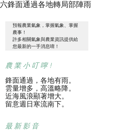
六鋒面通過各地轉局部陣雨
預報農業氣象，掌握氣象、掌握
農事！ 

許多相關氣象與農業資訊提供給
您最新的一手消息唷！ 
農 業 小 叮 嚀 !
鋒面通過，各地有雨。
雲量增多，高溫略降。
近海風浪顯著增大。
留意週日寒流南下。
最 新 影 音