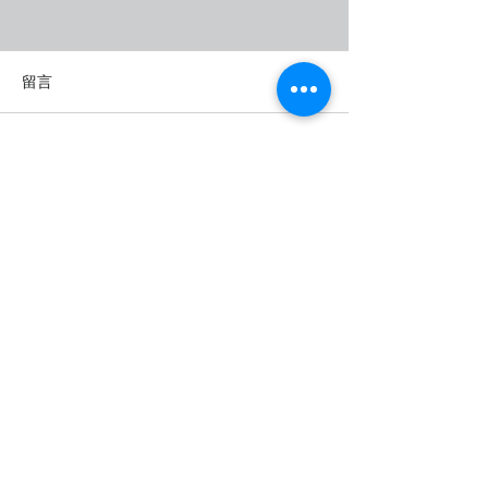
留言
撰寫留言......
【滯留鋒面下週報到，各
【週四、五春雨
地慎防大雨及豪雨】
全台有雨 西南季風預計五
月下旬肇始】
與我們聯絡
Tel :
+886-2-2517-1000
Email :
service@weatherrisk.com
104 台北市中山區松江路237號5
樓之1
​立即聯絡我們：