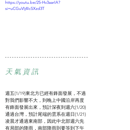
https://youtu.be/25-Hv3aarIA?
si=uCGuVIj4IcSXzd3T
天 氣 資 訊
週五(1/19)東北方已經有鋒面發展，不過
對我們影響不大，到晚上中國沿岸再度
有鋒面發展出來，預計深夜到週六(1/20)
通過台灣，預計尾端的雲系在週日(1/21)
凌晨才通過東南部，因此中北部週六先
有局部的降雨，南部降雨則要等到下午