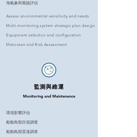
海氣象和風險評估
Assess environmental sensitivity and needs
Multi-monitoring system strategic plan design
Equipment selection and configuration
Metocean and Risk Assessment
監測與維運
Monitoring and Maintenance
環境影響評估
船舶鳥類目視調查
船舶鳥類雷達調查