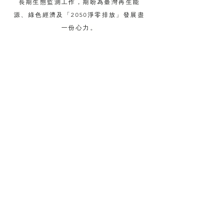
長期生態監測工作，期盼為臺灣再生能
源、綠色經濟及「2050淨零排放」發展盡
一份心力。