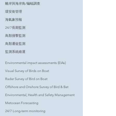
離岸與海岸鳥/蝙蝠調查
環安衛管理
海氣象預報
24/7長期監測
鳥類撞擊監測
鳥類遷徙監測
監測系統維運
Environmental impact assessments (EIAs)
Visual Survey of Birds on Boat
Radar Survey of Bird on Boat
Offshore and Onshore Survey of Bird & Bat
Environmental, Health and Safety Management
Metocean Forecasting
24/7 Long-term monitoring