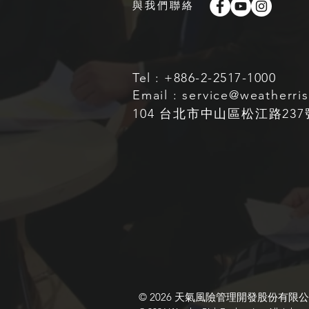
與我們聯絡
Tel : +886-2-2517-1000
Email :
service@weatherri
104 台北市中山區松江路237
© 2026 天氣風險管理開發股份有限