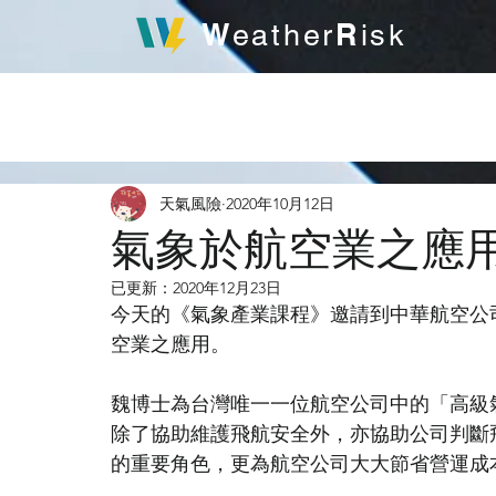
W
R
eather
isk
發
天氣風險
2020年10月12日
氣象於航空業之應
已更新：
2020年12月23日
今天的《氣象產業課程》邀請到中華航空公
空業之應用。
魏博士為台灣唯一一位航空公司中的「高級
除了協助維護飛航安全外，亦協助公司判斷
的重要角色，更為航空公司大大節省營運成