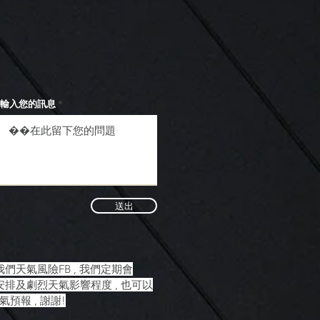
輸入您的訊息
送出
我們天氣風險FB , 我們定期會
安排及劇烈天氣影響程度 , 也可以
預報 , 謝謝!