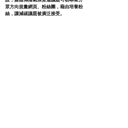
眾方向規畫網頁、粉絲團，藉由培養粉
絲，讓減碳議題被廣泛接受。