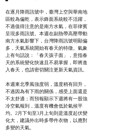
在逐月降雨訊號中，臺灣上空與華南地
區較為偏乾，表示鋒面系統較不活躍，
不過值得注意的是南方水氣，在菲律賓
呈現多雨訊號。本週在副熱帶高壓帶動
南方水氣影響下，台灣降雨訊號明顯偏
多，天氣系統開始有春天的特徵。氣象
上有句話說：「春天孩子面」，意指春
天的系統變化快速且不易掌握，即將進
入春天，也請密切關注更新天氣資訊。
本週東北季風強度弱，溫度稍有回升，
不過因為有下雨的關係，感受上面還是
不太舒適；而預報顯示下週將有一股強
冷空氣報到，溫度有機會低於氣候平
均。2月下旬至3月上旬則是溫度起伏變
化大，建議外出時多帶件衣物，以應對
多變的天氣。