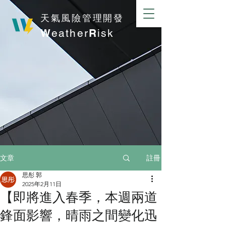
​天氣風險管理開發
W
eather
R
isk
註冊
文章
思彤 郭
2025年2月11日
【即將進入春季，本週兩道
鋒面影響，晴雨之間變化迅