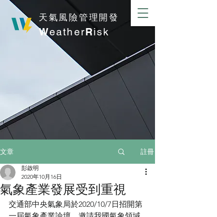
​天氣風險管理開發
W
eather
R
isk
註冊
文章
彭啟明
2020年10月16日
氣象產業發展受到重視
交通部中央氣象局於2020/10/7日招開第
一屆氣象產業論壇，邀請我國氣象領域