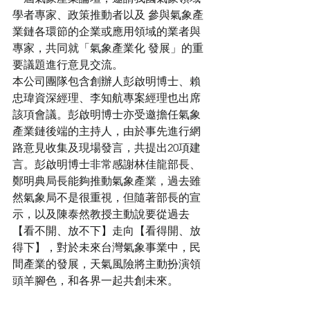
學者專家、政策推動者以及 參與氣象產
業鏈各環節的企業或應用領域的業者與
專家，共同就「氣象產業化 發展」的重
要議題進行意見交流。
本公司團隊包含創辦人彭啟明博士、賴
忠瑋資深經理、李知航專案經理也出席
該項會議。彭啟明博士亦受邀擔任氣象
產業鏈後端的主持人，由於事先進行網
路意見收集及現場發言，共提出20項建
言。彭啟明博士非常感謝林佳龍部長、
鄭明典局長能夠推動氣象產業，過去雖
然氣象局不是很重視，但隨著部長的宣
示，以及陳泰然教授主動說要從過去
【看不開、放不下】走向【看得開、放
得下】，對於未來台灣氣象事業中，民
間產業的發展，天氣風險將主動扮演領
頭羊腳色，和各界一起共創未來。